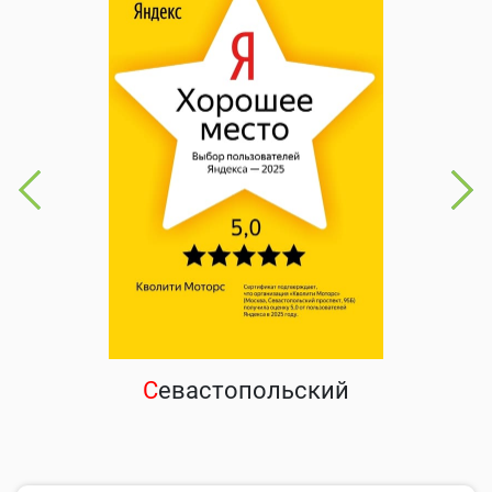
С
евастопольский