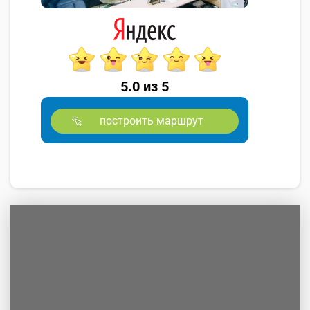
5.0 из 5
построить маршрут