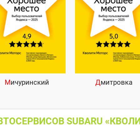
М
ичуринский
Д
митровка
ВТОСЕРВИСОВ SUBARU «КВОЛИ