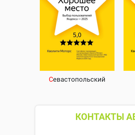
С
евастопольский
КОНТАКТЫ А