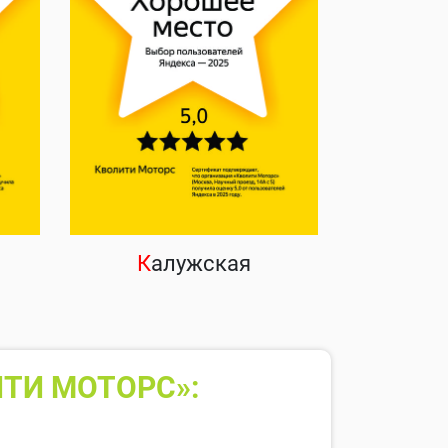
К
алужская
ТИ МОТОРС»: