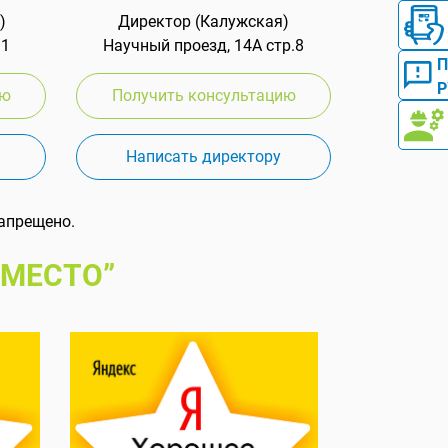
)
Директор (Калужская)
 1
Научный проезд, 14А стр.8
Р
ию
Получить консультацию
Написать директору
апрещено.
 МЕСТО”