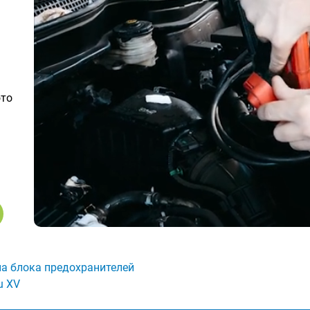
ото
а блока предохранителей
u XV