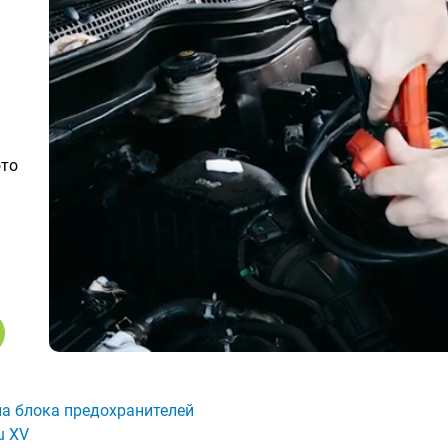
ото
а блока предохранителей
u XV