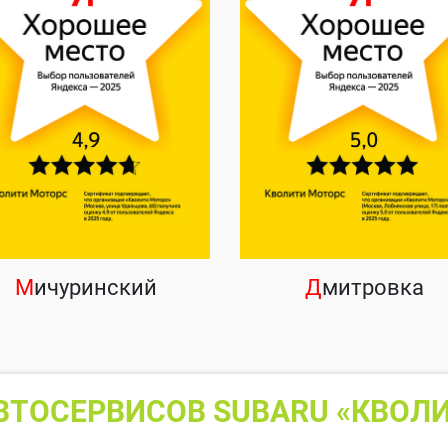
М
ичуринский
Д
митровка
ВТОСЕРВИСОВ SUBARU «КВОЛИ