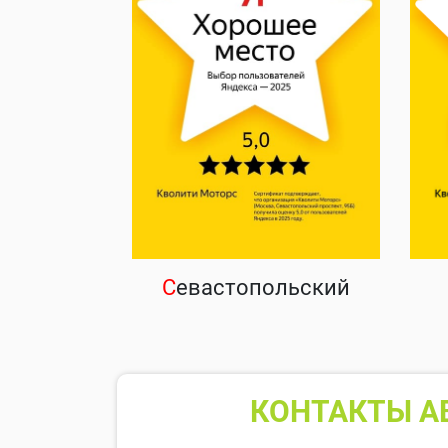
С
евастопольский
КОНТАКТЫ А