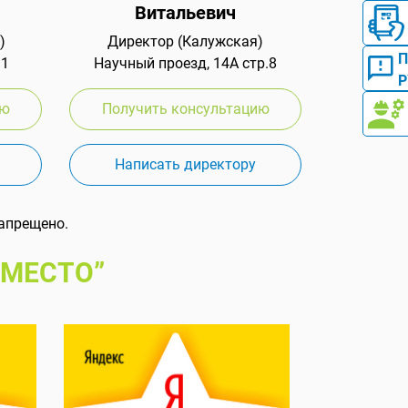
Витальевич
)
Директор (Калужская)
 1
Научный проезд, 14А стр.8
Р
ию
Получить консультацию
Написать директору
апрещено.
 МЕСТО”