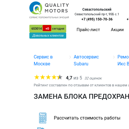
Севастопольский
Севастопольский пр-т, 95Б с.1
+7 (495) 150-70-36
+
653014
+0
сегодня
Прайс-лист
Акции
Довольных клиентов
Сервис в
Автосервис
Ремо
Москве
Subaru
Икс 
4,7
из
5
32
оценок
Рейтинг составлен по отзывам от клиентов в нашем 
ЗАМЕНА БЛОКА ПРЕДОХРАН
Рассчитать стоимость работы