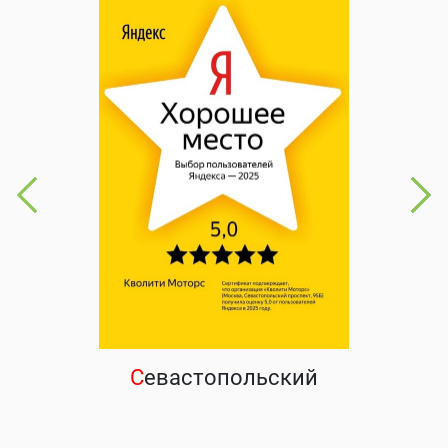
С
евастопольский