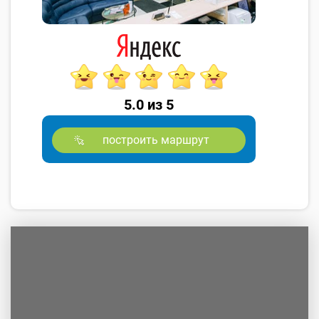
5.0 из 5
построить маршрут