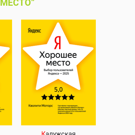
 МЕСТО”
К
алужская