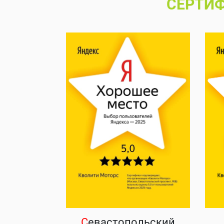
СЕРТИФ
С
евастопольский