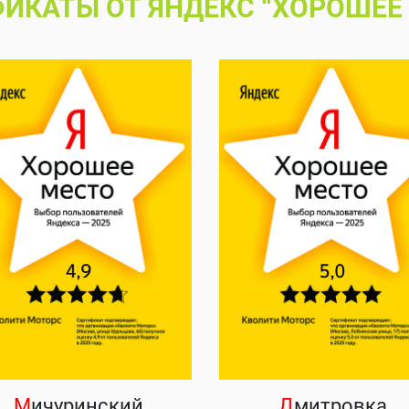
ИКАТЫ ОТ ЯНДЕКС “ХОРОШЕЕ
М
ичуринский
Д
митровка