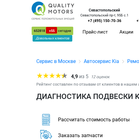
Севастопольский
Севастопольский пр-т, 95Б с.1
+7 (495) 150-70-36
+
652818
+55
сегодня
Прайс-лист
Акции
Довольных клиентов
Сервис в Москве
Автосервис Kia
Ремо
4,9
из
5
12
оценок
Рейтинг составлен по отзывам от клиентов в нашем 
ДИАГНОСТИКА ПОДВЕСКИ K
Рассчитать стоимость работы
Заказать запчасти