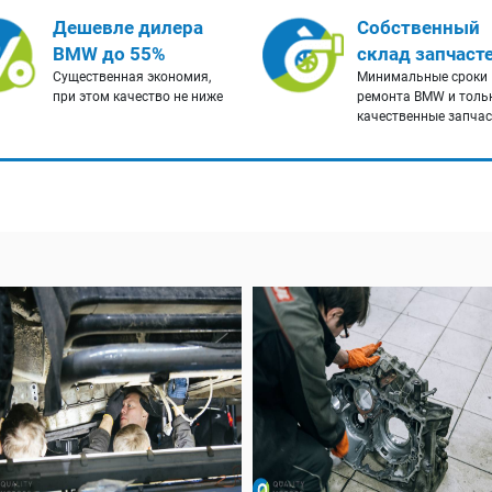
Дешевле дилера
Собственный
BMW до 55%
склад запчаст
Существенная экономия,
Минимальные сроки
при этом качество не ниже
ремонта BMW и толь
качественные запча