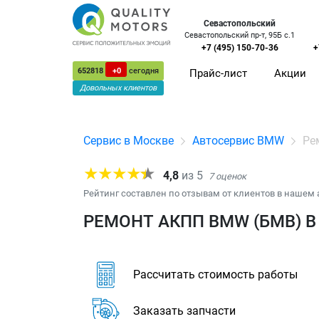
Севастопольский
Севастопольский пр-т, 95Б с.1
+7 (495) 150-70-36
+
652818
+0
сегодня
Прайс-лист
Акции
Довольных клиентов
Сервис в Москве
Автосервис BMW
Ре
4,8
из
5
7
оценок
Рейтинг составлен по отзывам от клиентов в нашем 
РЕМОНТ АКПП BMW (БМВ) В
Рассчитать стоимость работы
Заказать запчасти