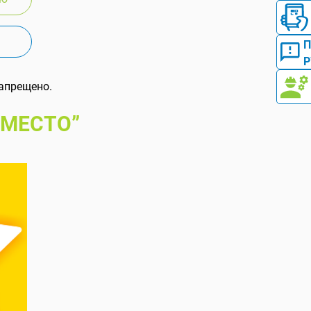
Р
апрещено.
 МЕСТО”