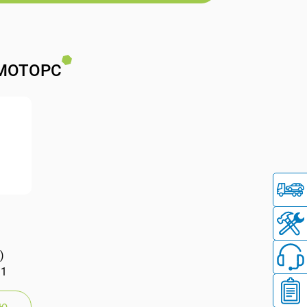
МОТОРС
)
 1
ию