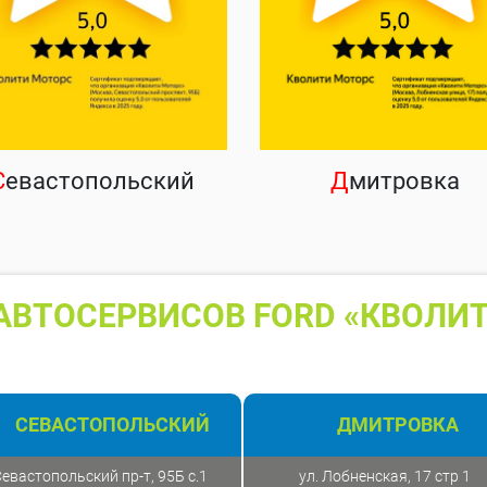
С
евастопольский
Д
митровка
АВТОСЕРВИСОВ FORD «КВОЛИТ
СЕВАСТОПОЛЬСКИЙ
ДМИТРОВКА
евастопольский пр-т, 95Б с.1
ул. Лобненская, 17 стр 1