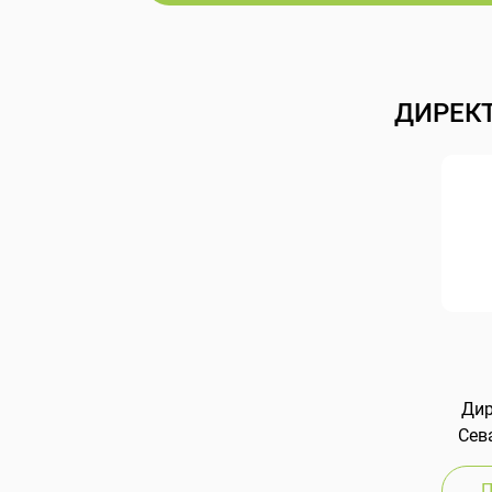
ДИРЕК
Дир
Сева
П