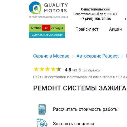
Севастопольский
Севастопольский пр-т, 95Б с.1
+7 (495) 150-70-36
+
652818
+0
сегодня
Прайс-лист
Акции
Довольных клиентов
Сервис в Москве
Автосервис Peugeot
4,8
из
5
26
оценок
Рейтинг составлен по отзывам от клиентов в нашем 
РЕМОНТ СИСТЕМЫ ЗАЖИГАН
Рассчитать стоимость работы
Заказать запчасти