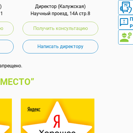
)
Директор (Калужская)
 1
Научный проезд, 14А стр.8
Р
ию
Получить консультацию
Написать директору
апрещено.
 МЕСТО”