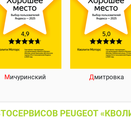
М
ичуринский
Д
митровка
ТОСЕРВИСОВ PEUGEOT «КВОЛ