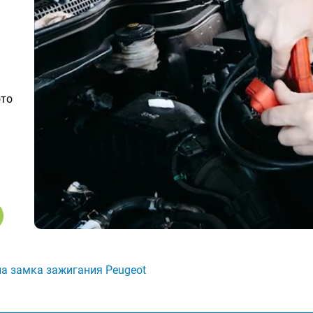
ото
а замка зажигания Peugeot