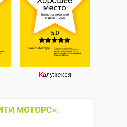
К
алужская
ИТИ МОТОРС»: