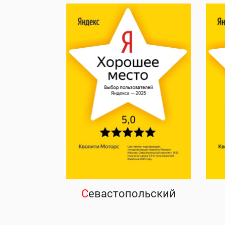
С
евастопольский