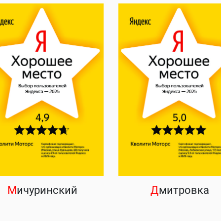
М
ичуринский
Д
митровка