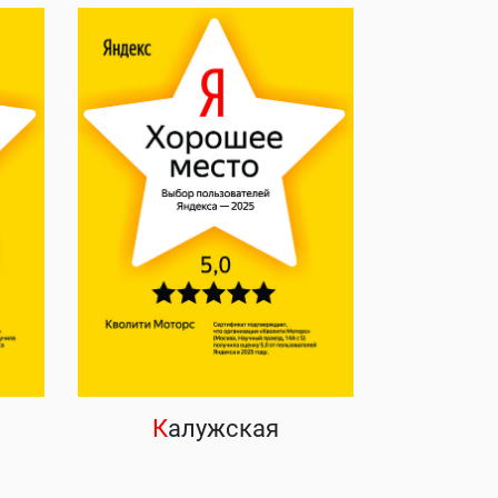
К
алужская