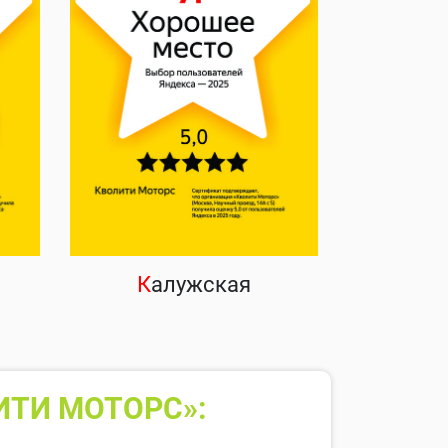
К
алужская
ИТИ МОТОРС»: