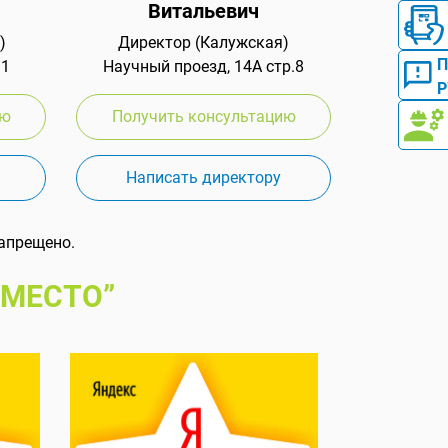
Витальевич
)
Директор (Калужская)
 1
Научный проезд, 14А стр.8
Р
ию
Получить консультацию
Написать директору
апрещено.
 МЕСТО”