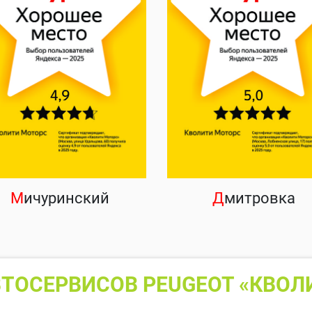
М
ичуринский
Д
митровка
ТОСЕРВИСОВ PEUGEOT «КВОЛ