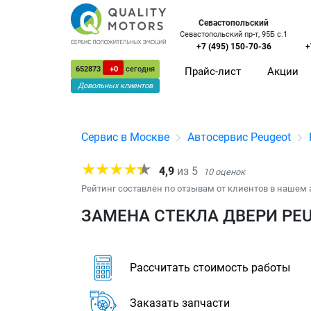
Севастопольский
Севастопольский пр-т, 95Б с.1
+7 (495) 150-70-36
+
652873
+0
сегодня
Прайс-лист
Акции
Довольных клиентов
Сервис в Москве
Автосервис Peugeot
4,9
из
5
10
оценок
Рейтинг составлен по отзывам от клиентов в нашем 
ЗАМЕНА СТЕКЛА ДВЕРИ PEU
Рассчитать стоимость работы
Заказать запчасти