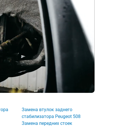
тора
Замена втулок заднего
стабилизатора Peugeot 508
Замена передних стоек