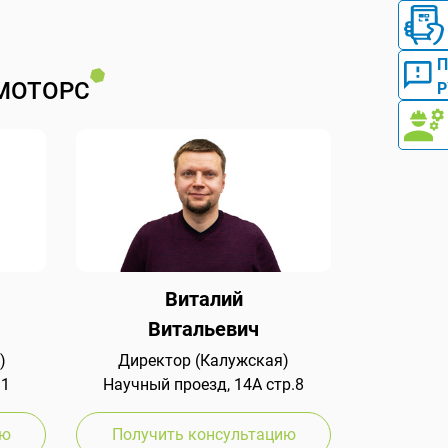
МОТОРС
Р
Виталий
Витальевич
)
Директор (Калужская)
 1
Научный проезд, 14А стр.8
ию
Получить консультацию