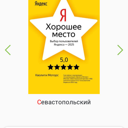
С
евастопольский