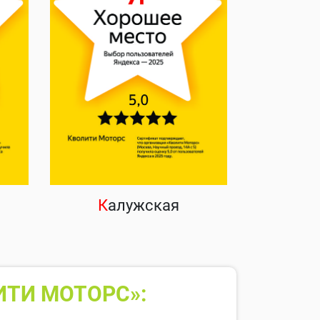
К
алужская
ИТИ МОТОРС»: