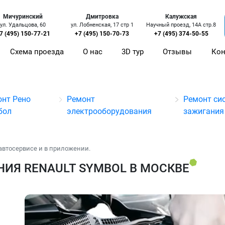
Мичуринский
Дмитровка
Калужская
ул. Удальцова, 60
ул. Лобненская, 17 стр 1
Научный проезд, 14А стр.8
7 (495) 150-77-21
+7 (495) 150-70-73
+7 (495) 374-50-55
Схема проезда
О нас
3D тур
Отзывы
Кон
онт Рено
Ремонт
Ремонт си
бол
электрооборудования
зажигания
автосервисе и в приложении.
ИЯ RENAULT SYMBOL В МОСКВЕ