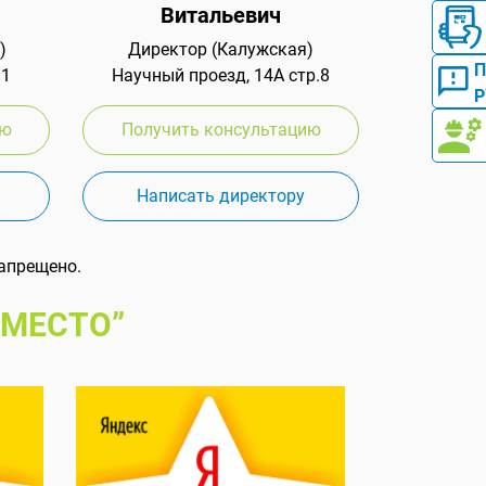
Витальевич
)
Директор (Калужская)
 1
Научный проезд, 14А стр.8
Р
ию
Получить консультацию
Написать директору
апрещено.
 МЕСТО”