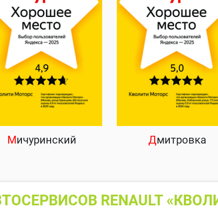
М
ичуринский
Д
митровка
ТОСЕРВИСОВ RENAULT «КВОЛ