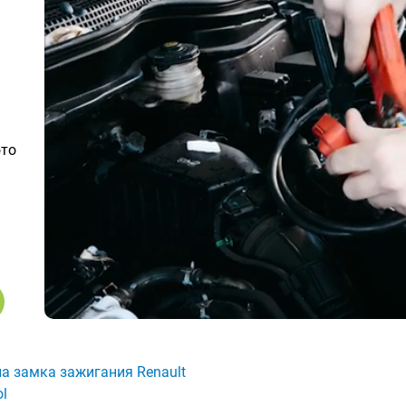
ото
а замка зажигания Renault
l