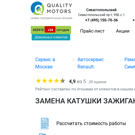
Севастопольский
Севастопольский пр-т, 95Б с.1
+7 (495) 150-70-36
+
652915
+24
сегодня
Прайс-лист
Акции
Довольных клиентов
Сервис в
Автосервис
Рем
Москве
Renault
Сим
4,9
из
5
30
оценок
Рейтинг составлен по отзывам от клиентов в нашем 
ЗАМЕНА КАТУШКИ ЗАЖИГАН
Рассчитать стоимость работы