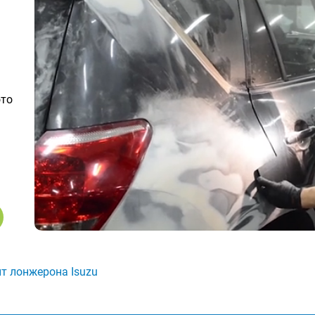
ото
т лонжерона Isuzu