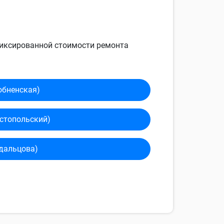
 фиксированной стоимости ремонта
обненская)
сто­польский)
дальцова)