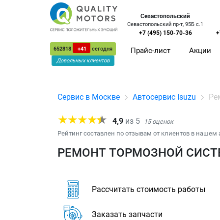
Севастопольский
Севастопольский пр-т, 95Б с.1
+7 (495) 150-70-36
+
652818
+41
сегодня
Прайс-лист
Акции
Довольных клиентов
Сервис в Москве
Автосервис Isuzu
Ре
4,9
из
5
15
оценок
Рейтинг составлен по отзывам от клиентов в нашем 
РЕМОНТ ТОРМОЗНОЙ СИСТЕ
Рассчитать стоимость работы
Заказать запчасти