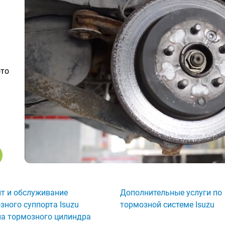
ото
т и обслуживание
Дополнительные услуги по
зного суппорта Isuzu
тормозной системе Isuzu
а тормозного цилиндра