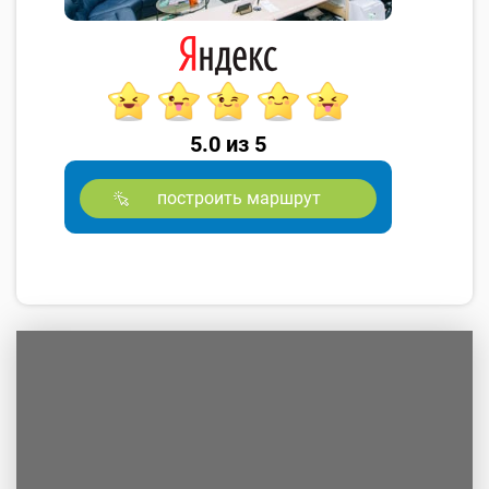
5.0 из 5
построить маршрут