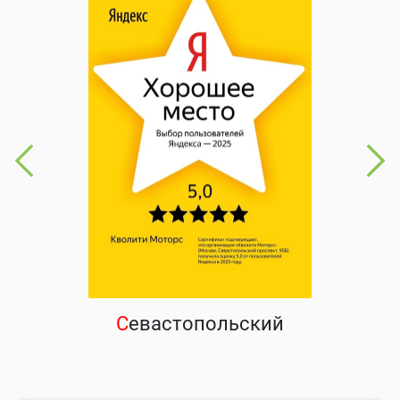
С
евастопольский