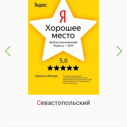
С
евастопольский