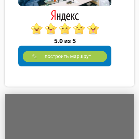
5.0 из 5
построить маршрут