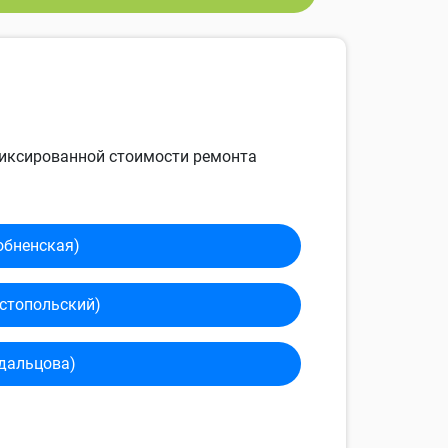
 фиксированной стоимости ремонта
обненская)
сто­польский)
дальцова)