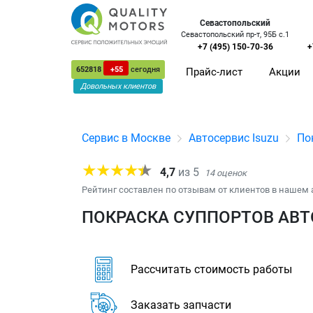
Севастопольский
Севастопольский пр-т, 95Б с.1
+7 (495) 150-70-36
+
652818
+55
сегодня
Прайс-лист
Акции
Довольных клиентов
Сервис в Москве
Автосервис Isuzu
По
4,7
из
5
14
оценок
Рейтинг составлен по отзывам от клиентов в нашем 
ПОКРАСКА СУППОРТОВ АВТО
Рассчитать стоимость работы
Заказать запчасти