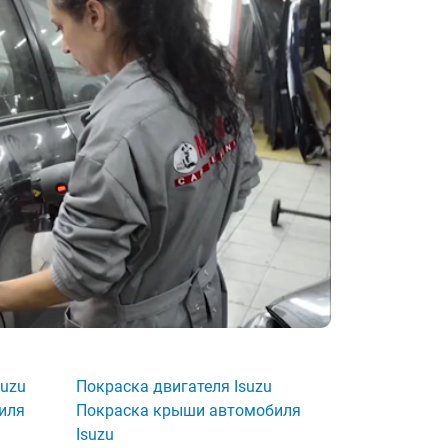
suzu
Покраска двигателя Isuzu
иля
Покраска крыши автомобиля
Isuzu