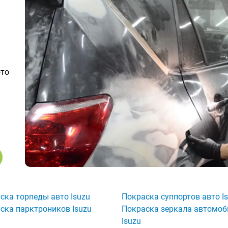
ото
ска торпеды авто Isuzu
Покраска суппортов авто I
ска парктроников Isuzu
Покраска зеркала автомоб
Isuzu