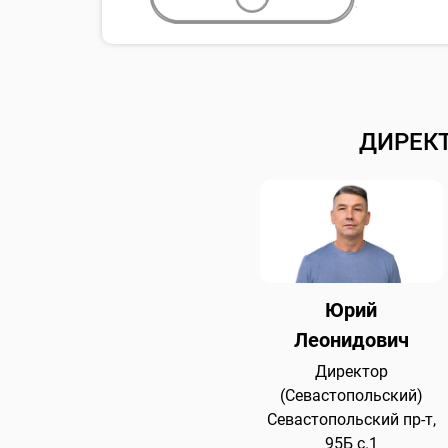
ДИРЕК
Юрий
Леонидович
Директор
(Севастопольский)
Севастопольский пр-т,
95Б с.1