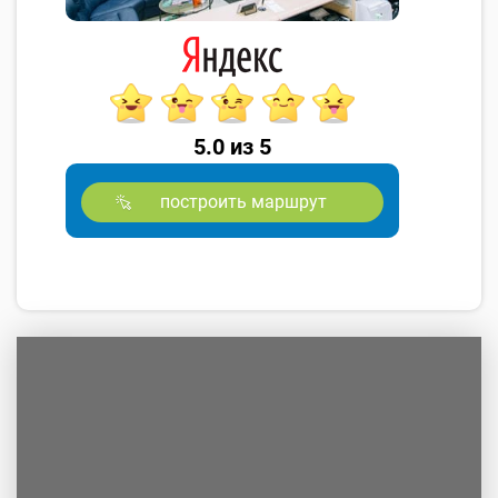
5.0 из 5
построить маршрут