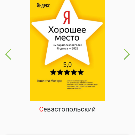
С
евастопольский