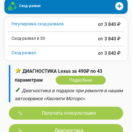
Сход-развал
Регулировка сход-развала
от 3 840 ₽
Сход-развал в 3D
от 3 840 ₽
Сход-развал
от 3 840 ₽
★
ДИАГНОСТИКА Lexus за 490₽ по 43
параметрам
Подробнее
✓
Диагностика в подарок при ремонте в нашем
автосервисе «Кволити Моторс».
Получить консультацию
Диагностика