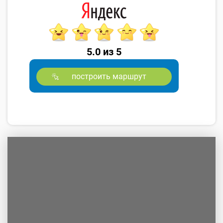
5.0 из 5
построить маршрут