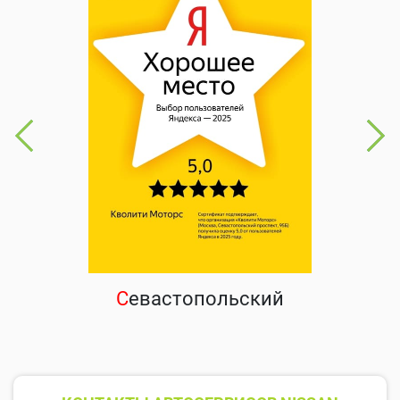
С
евастопольский