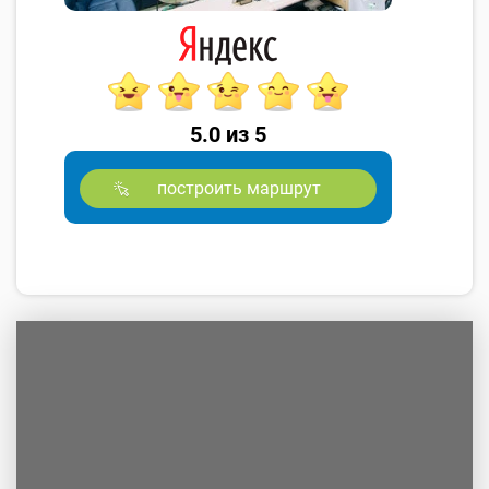
5.0 из 5
построить маршрут