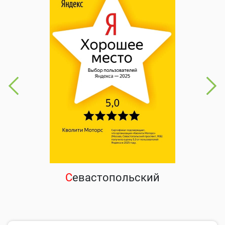
С
евастопольский