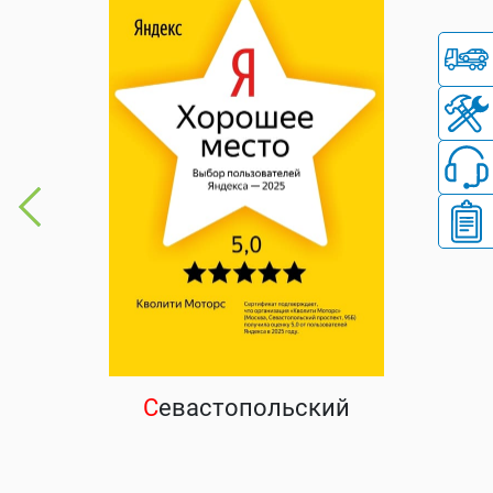
С
евастопольский