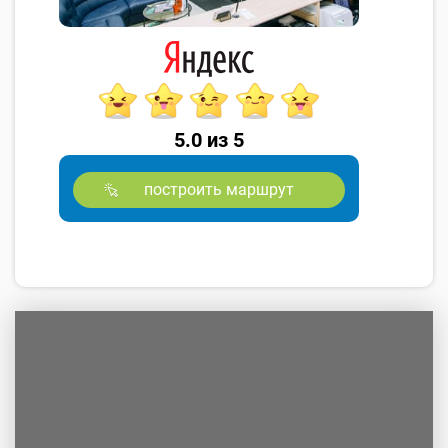
5.0 из 5
построить маршрут