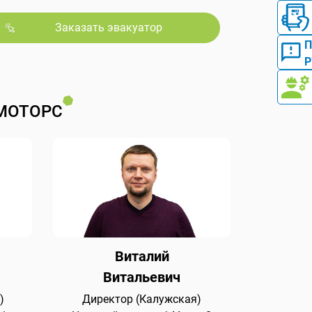
Заказать эвакуатор
Р
МОТОРС
Виталий
Витальевич
)
Директор (Калужская)