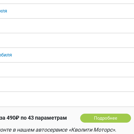
иля
обиля
за 490₽ по 43 параметрам
Подробнее
онте в нашем автосервисе «Кволити Моторс».