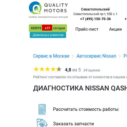
Севастопольский
Севастопольский пр-т, 95Б с.1
+7 (495) 150-70-36
+
652915
+17
сегодня
Прайс-лист
Акции
Довольных клиентов
Сервис в Москве
Автосервис Nissan
Р
4,8
из
5
34
оценок
Рейтинг составлен по отзывам от клиентов в нашем 
ДИАГНОСТИКА NISSAN QASH
Рассчитать стоимость работы
Заказать запчасти