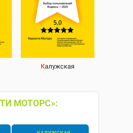
К
алужская
ТИ МОТОРС»:
КАЛУЖСКАЯ