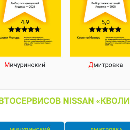
М
ичуринский
Д
митровка
ВТОСЕРВИСОВ NISSAN «КВОЛИ
МИЧУРИНСКИЙ
ДМИТРОВКА