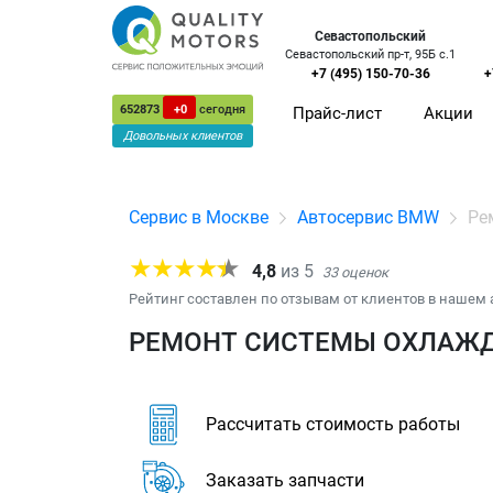
Севастопольский
Севастопольский пр-т, 95Б с.1
+7 (495) 150-70-36
+
652873
+0
сегодня
Прайс-лист
Акции
Довольных клиентов
Сервис в Москве
Автосервис BMW
Ре
4,8
из
5
33
оценок
Рейтинг составлен по отзывам от клиентов в нашем 
РЕМОНТ СИСТЕМЫ ОХЛАЖДЕ
Рассчитать стоимость работы
Заказать запчасти