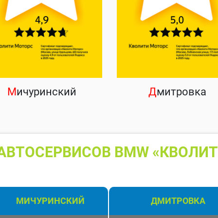
М
ичуринский
Д
митровка
АВТОСЕРВИСОВ BMW «КВОЛИТ
МИЧУРИНСКИЙ
ДМИТРОВКА