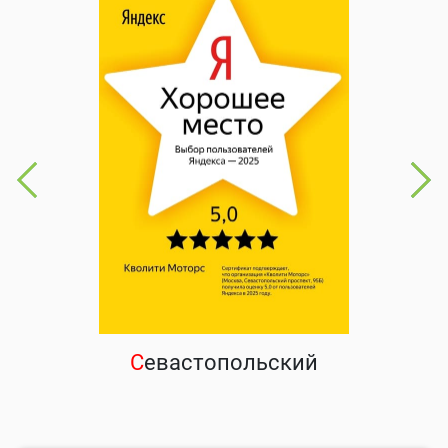
С
евастопольский