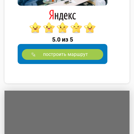
5.0 из 5
построить маршрут