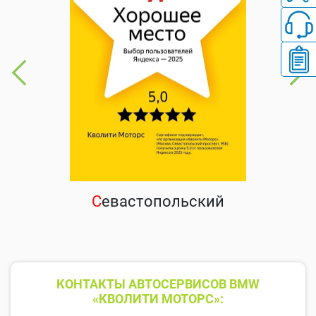
С
евастопольский
КОНТАКТЫ АВТОСЕРВИСОВ BMW
«КВОЛИТИ МОТОРС»: