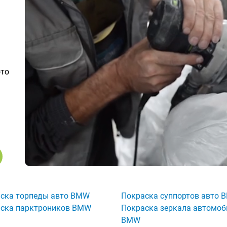
ото
ска торпеды авто BMW
Покраска суппортов авто 
ска парктроников BMW
Покраска зеркала автомоб
BMW