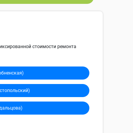
 фиксированной стоимости ремонта
обненская)
сто­польский)
дальцова)