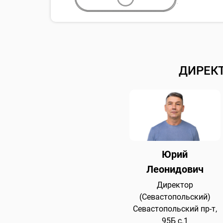
ДИРЕК
Юрий
Леонидович
Директор
(Севастопольский)
Севастопольский пр-т,
95Б с.1