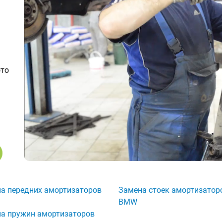
ото
а передних амортизаторов
Замена стоек амортизатор
BMW
а пружин амортизаторов