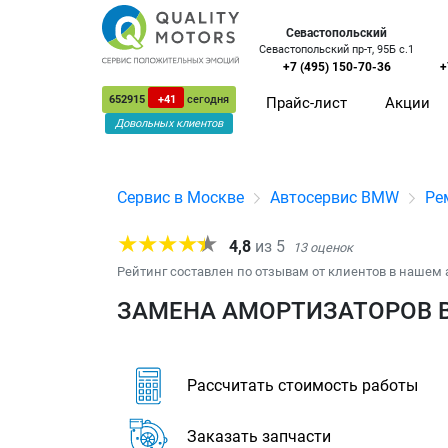
Севастопольский
Севастопольский пр-т, 95Б с.1
+7 (495) 150-70-36
+
652915
+41
сегодня
Прайс-лист
Акции
Довольных клиентов
Сервис в Москве
Автосервис BMW
Ре
4,8
из
5
13
оценок
Рейтинг составлен по отзывам от клиентов в нашем 
ЗАМЕНА АМОРТИЗАТОРОВ B
Рассчитать стоимость работы
Заказать запчасти