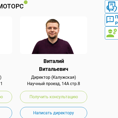
МОТОРС
Р
Виталий
Витальевич
)
Директор (Калужская)
 1
Научный проезд, 14А стр.8
ию
Получить консультацию
Написать директору