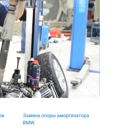
ов
Замена опоры амортизатора
BMW