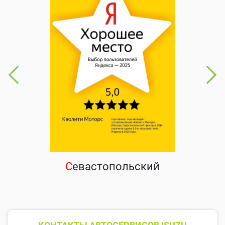
С
евастопольский