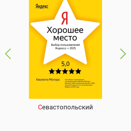
С
евастопольский