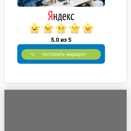
5.0 из 5
построить маршрут