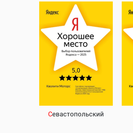
С
евастопольский