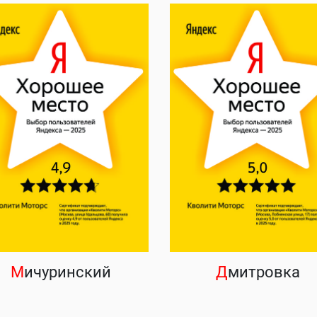
М
ичуринский
Д
митровка