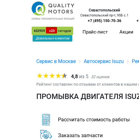
Севастопольский
Севастопольский пр-т, 95Б с.1
+7 (495) 150-70-36
+
652959
+23
сегодня
Прайс-лист
Акции
Довольных клиентов
Сервис в Москве
Автосервис Isuzu
Ре
4,8
из
5
32
оценок
Рейтинг составлен по отзывам от клиентов в нашем 
ПРОМЫВКА ДВИГАТЕЛЯ ISUZ
Рассчитать стоимость работы
Заказать запчасти