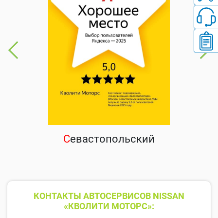
С
евастопольский
КОНТАКТЫ АВТОСЕРВИСОВ NISSAN
«КВОЛИТИ МОТОРС»: