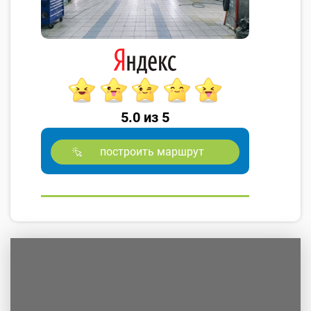
5.0 из 5
построить маршрут