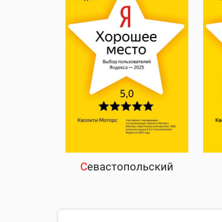
С
евастопольский