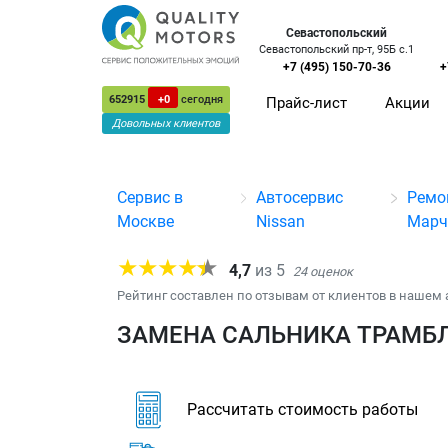
Севастопольский
Севастопольский пр-т, 95Б с.1
+7 (495) 150-70-36
+
652915
+0
сегодня
Прайс-лист
Акции
Довольных клиентов
Сервис в
Автосервис
Ремо
Москве
Nissan
Марч
4,7
из
5
24
оценок
Рейтинг составлен по отзывам от клиентов в нашем 
ЗАМЕНА САЛЬНИКА ТРАМБЛ
Рассчитать стоимость работы