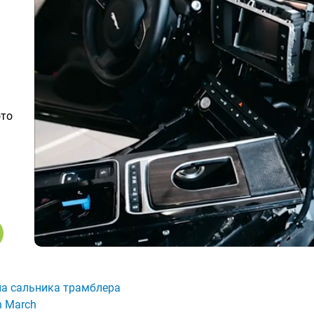
ото
а сальника трамблера
n March