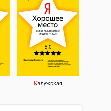
К
алужская