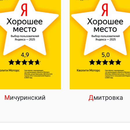
М
ичуринский
Д
митровка