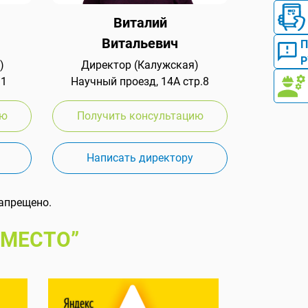
Виталий
Витальевич
Р
)
Директор (Калужская)
 1
Научный проезд, 14А стр.8
ию
Получить консультацию
Написать директору
апрещено.
 МЕСТО”