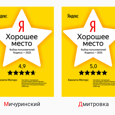
М
ичуринский
Д
митровка