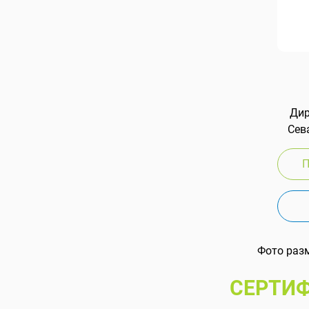
Дир
Сева
П
Фото раз
СЕРТИФ