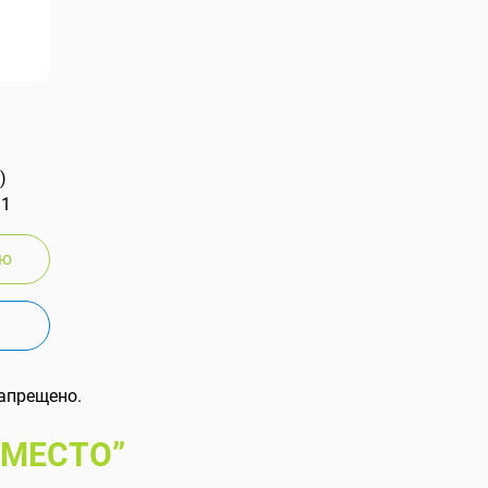
)
 1
ию
апрещено.
 МЕСТО”