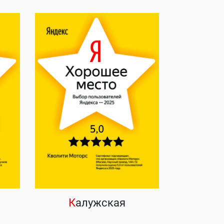
К
алужская