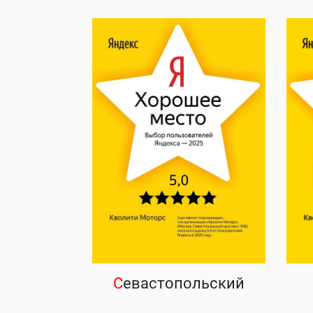
С
евастопольский