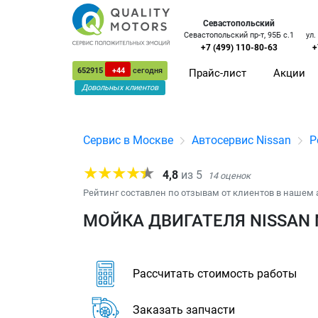
Севастопольский
Севастопольский пр-т, 95Б с.1
ул.
+7 (499) 110-80-63
+
652915
+44
сегодня
Прайс-лист
Акции
Довольных клиентов
Сервис в Москве
Автосервис Nissan
Р
4,8
из
5
14
оценок
Рейтинг составлен по отзывам от клиентов в нашем 
МОЙКА ДВИГАТЕЛЯ NISSAN 
Рассчитать стоимость работы
Заказать запчасти