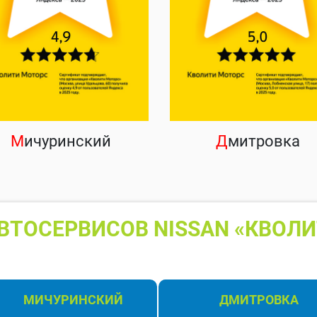
М
ичуринский
Д
митровка
ВТОСЕРВИСОВ NISSAN «КВОЛИ
МИЧУРИНСКИЙ
ДМИТРОВКА