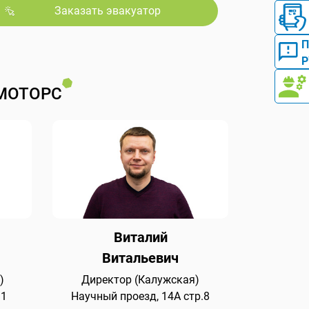
Заказать эвакуатор
Р
МОТОРС
Виталий
Витальевич
)
Директор (Калужская)
 1
Научный проезд, 14А стр.8