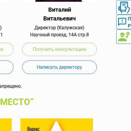
Виталий
Витальевич
Р
)
Директор (Калужская)
 1
Научный проезд, 14А стр.8
ию
Получить консультацию
Написать директору
апрещено.
 МЕСТО”