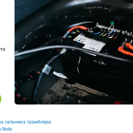
ото
а сальника трамблера
n Note