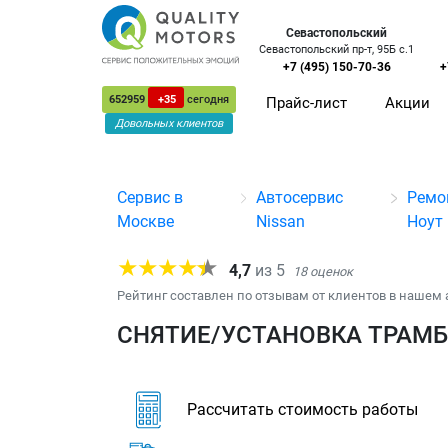
Севастопольский
Севастопольский пр-т, 95Б с.1
+7 (495) 150-70-36
+
652959
+35
сегодня
Прайс-лист
Акции
Довольных клиентов
Сервис в
Автосервис
Ремо
Москве
Nissan
Ноут
4,7
из
5
18
оценок
Рейтинг составлен по отзывам от клиентов в нашем 
СНЯТИЕ/УСТАНОВКА ТРАМБЛ
Рассчитать стоимость работы