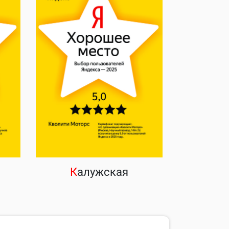
К
алужская