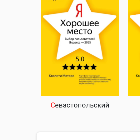
С
евастопольский