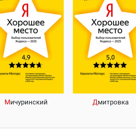
М
ичуринский
Д
митровка