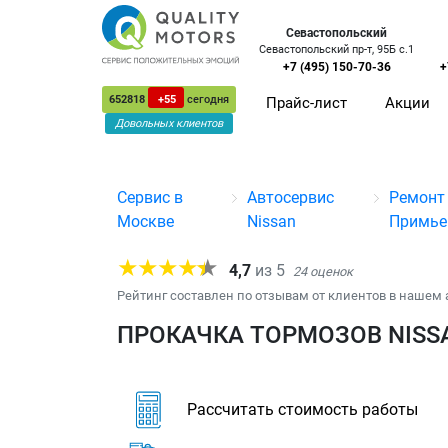
Севастопольский
Севастопольский пр-т, 95Б с.1
+7 (495) 150-70-36
+
652818
+55
сегодня
Прайс-лист
Акции
Довольных клиентов
Сервис в
Автосервис
Ремонт
Москве
Nissan
Примье
4,7
из
5
24
оценок
Рейтинг составлен по отзывам от клиентов в нашем 
ПРОКАЧКА ТОРМОЗОВ NISSA
Рассчитать стоимость работы