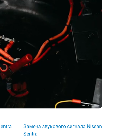
entra
Замена звукового сигнала Nissan
Sentra