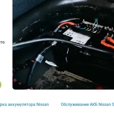
ото
рка аккумулятора Nissan
Обслуживание АКБ Nissan S