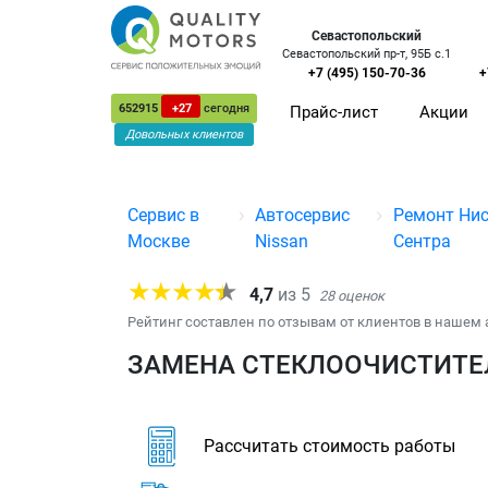
Севастопольский
Севастопольский пр-т, 95Б с.1
+7 (495) 150-70-36
+
652915
+27
сегодня
Прайс-лист
Акции
Довольных клиентов
Сервис в
Автосервис
Ремонт Ни
Москве
Nissan
Сентра
4,7
из
5
28
оценок
Рейтинг составлен по отзывам от клиентов в нашем 
ЗАМЕНА СТЕКЛООЧИСТИТЕЛ
Рассчитать стоимость работы