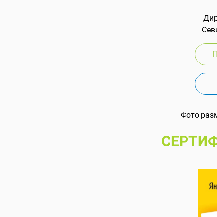
Дир
Сева
П
Фото раз
СЕРТИФ