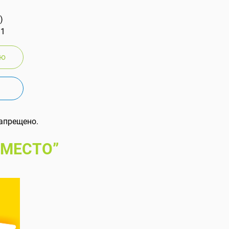
)
 1
ию
апрещено.
 МЕСТО”