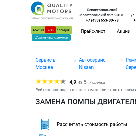
Севастопольский
Севастопольский пр-т, 95Б с.1
ул.
+7 (499) 653-99-78
+
652873
+35
сегодня
Прайс-лист
Акции
Довольных клиентов
Сервис в
Автосервис
Рем
Москве
Nissan
Сер
4,9
из
5
7
оценок
Рейтинг составлен по отзывам от клиентов в нашем 
ЗАМЕНА ПОМПЫ ДВИГАТЕЛЯ
Рассчитать стоимость работы