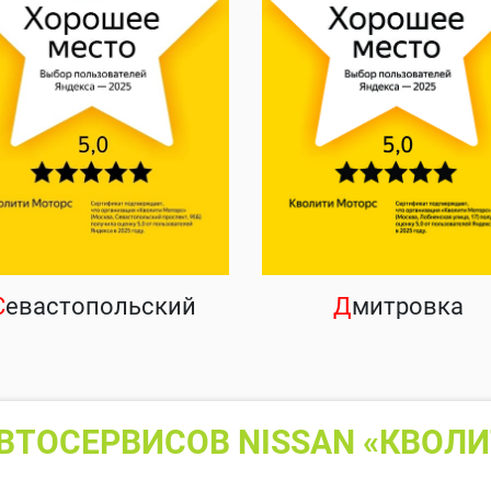
С
евастопольский
Д
митровка
ВТОСЕРВИСОВ NISSAN «КВОЛИ