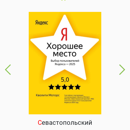
С
евастопольский