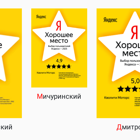
М
ичуринский
ский
Д
митр