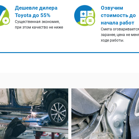
Дешевле дилера
Озвучим
Toyota до 55%
стоимость до
Существенная экономия,
начала работ
при этом качество не ниже
Смета оговариваетс
заранее, цена не мен
ходе работы.