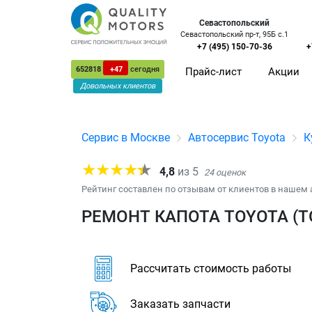
Севастопольский
Севастопольский пр-т, 95Б с.1
+7 (495) 150-70-36
+
652818
+47
сегодня
Прайс-лист
Акции
Довольных клиентов
Сервис в Москве
Автосервис Toyota
К
4,8
из
5
24
оценок
Рейтинг составлен по отзывам от клиентов в нашем 
РЕМОНТ КАПОТА TOYOTA (Т
Рассчитать стоимость работы
Заказать запчасти