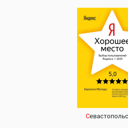
С
евастополь