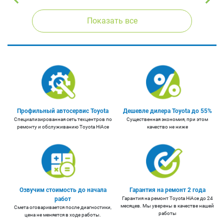
Показать все
Профильный автосервис Toyota
Дешевле дилера Toyota до 55%
Cпециализированная сеть техцентров по
Существенная экономия, при этом
ремонту и обслуживанию Toyota HiAce
качество не ниже
Озвучим стоимость до начала
Гарантия на ремонт 2 года
работ
Гарантия на ремонт Toyota HiAce до 24
месяцев. Мы уверены в качестве нашей
Смета оговаривается после диагностики,
работы
цена не меняется в ходе работы.