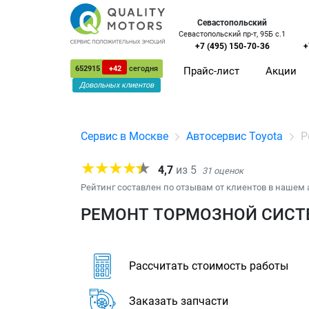
Севастопольский
Севастопольский пр-т, 95Б с.1
+7 (495) 150-70-36
+
652915
+42
сегодня
Прайс-лист
Акции
Довольных клиентов
Сервис в Москве
Автосервис Toyota
Р
4,7
из
5
31
оценок
Рейтинг составлен по отзывам от клиентов в нашем 
РЕМОНТ ТОРМОЗНОЙ СИСТЕ
Рассчитать стоимость работы
Заказать запчасти