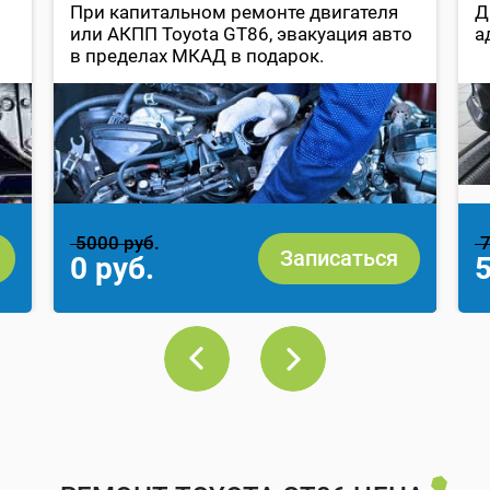
При капитальном ремонте двигателя
Д
или АКПП Toyota GT86, эвакуация авто
а
в пределах МКАД в подарок.
5000 руб.
7
Записаться
0 руб.
5