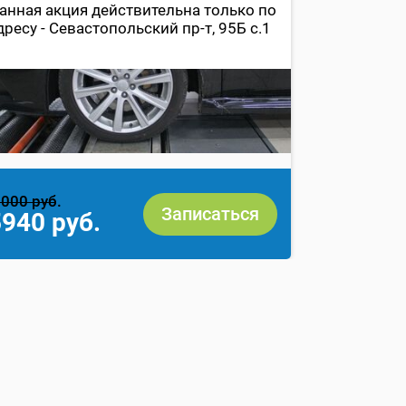
ремонте на
анная акция действительна только по
000 рублей
дресу - Севастопольский пр-т, 95Б с.1
в предела
000 руб.
5000 руб.
Записаться
940 руб.
0 руб.