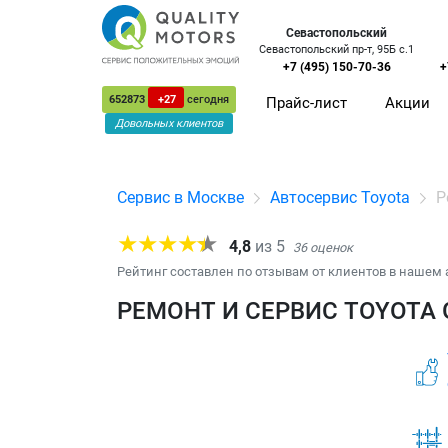
Севастопольский
Севастопольский пр-т, 95Б с.1
+7 (495) 150-70-36
+
652873
+27
сегодня
Прайс-лист
Акции
Довольных клиентов
Сервис в Москве
Автосервис Toyota
Р
4,8
из
5
36
оценок
Рейтинг составлен по отзывам от клиентов в нашем 
РЕМОНТ И СЕРВИС TOYOTA 