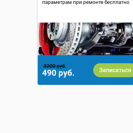
параметрам при ремонте бесплатно
 по
сть
ика
3200 руб.
исаться
Записаться
490 руб.