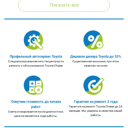
Показать все
Профильный автосервис Toyota
Дешевле дилера Toyota до 55%
Cпециализированная сеть техцентров по
Существенная экономия, при этом
ремонту и обслуживанию Toyota Chaser
качество не ниже
Озвучим стоимость до начала
Гарантия на ремонт 2 года
работ
Гарантия на ремонт Toyota Chaser до 24
месяцев. Мы уверены в качестве нашей
Смета оговаривается после диагностики,
работы
цена не меняется в ходе работы.