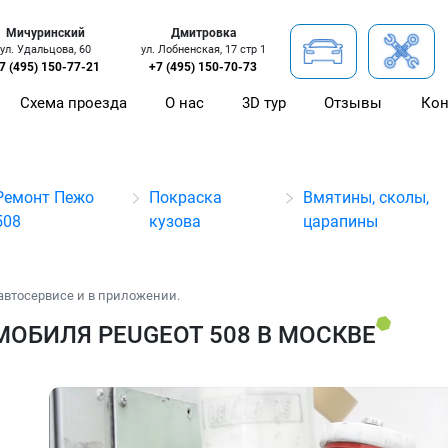
Мичуринский
Дмитровка
ул. Удальцова, 60
ул. Лобненская, 17 стр 1
7 (495) 150-77-21
+7 (495) 150-70-73
Схема проезда
О нас
3D тур
Отзывы
Кон
Ремонт Пежо
Покраска
Вмятины, сколы,
508
кузова
царапины
автосервисе и в приложении.
ОБИЛЯ PEUGEOT 508 В МОСКВЕ