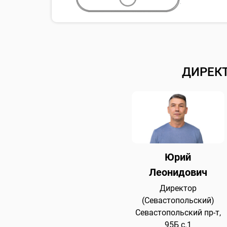
ДИРЕК
Юрий
Леонидович
Директор
(Севастопольский)
Севастопольский пр-т,
95Б с.1