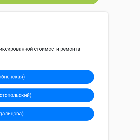
 фиксированной стоимости ремонта
обненская)
сто­польский)
дальцова)