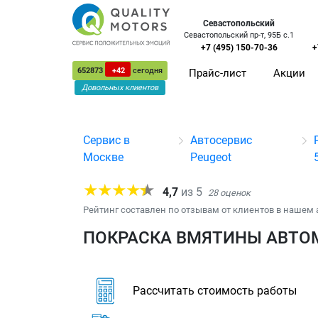
Севастопольский
Севастопольский пр-т, 95Б с.1
+7 (495) 150-70-36
+
652873
+42
сегодня
Прайс-лист
Акции
Довольных клиентов
Сервис в
Автосервис
Москве
Peugeot
4,7
из
5
28
оценок
Рейтинг составлен по отзывам от клиентов в нашем 
ПОКРАСКА ВМЯТИНЫ АВТОМ
Рассчитать стоимость работы