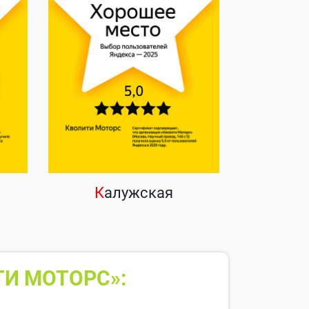
К
алужская
ТИ МОТОРС»: