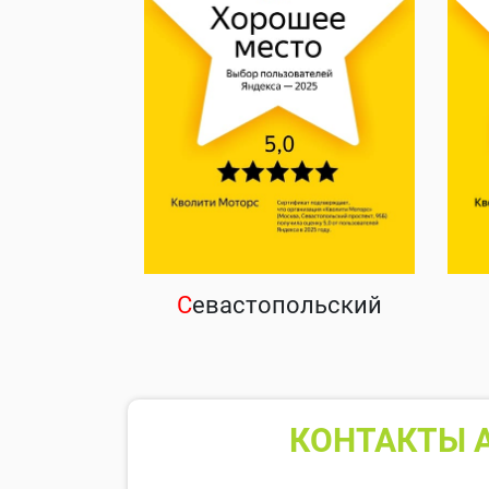
С
евастопольский
КОНТАКТЫ А