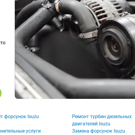
ото
т форсунок Isuzu
Ремонт турбин дизельных
двигателей Isuzu
нительные услуги
Замена форсунок Isuzu