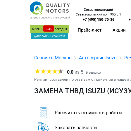
Севастопольский
Севастопольский пр-т, 95Б с.1
+7 (495) 150-70-36
+
652915
+35
сегодня
Прайс-лист
Акции
Довольных клиентов
Сервис в Москве
Автосервис Isuzu
Ре
0,0
из
5
0
оценок
Рейтинг составлен по отзывам от клиентов в нашем 
ЗАМЕНА ТНВД ISUZU (ИСУЗУ
Рассчитать стоимость работы
Заказать запчасти