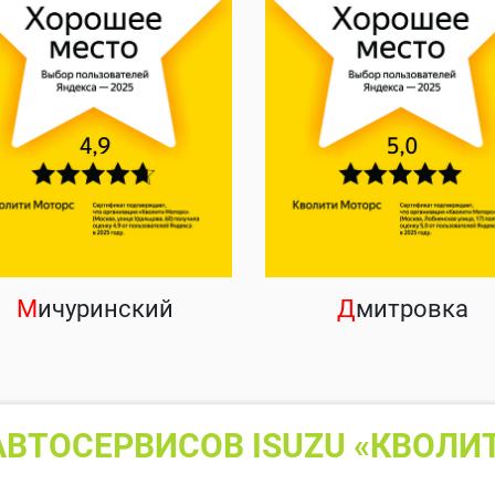
М
ичуринский
Д
митровка
ВТОСЕРВИСОВ ISUZU «КВОЛИ