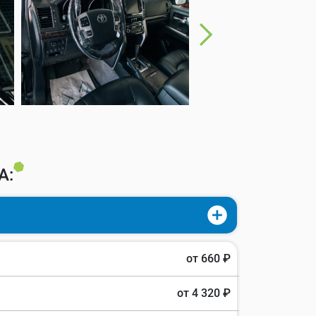
А:
от 660 ₽
от 4 320 ₽