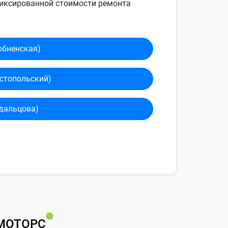
 фиксированной стоимости ремонта
обненская)
сто­польский)
дальцова)
МОТОРС